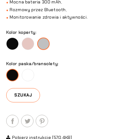
Mocna bateria 300 mAh,
●
Rozmowy przez Bluetooth,
●
Monitorowanie zdrowia i aktywności.
●
Kolor koperty:
Czarny
Różowe
Srebrny
Złoto
Kolor paska/bransolety:
Srebrny
Srebrny
SZUKAJ
Pobierz instrukcję (570.4KB)